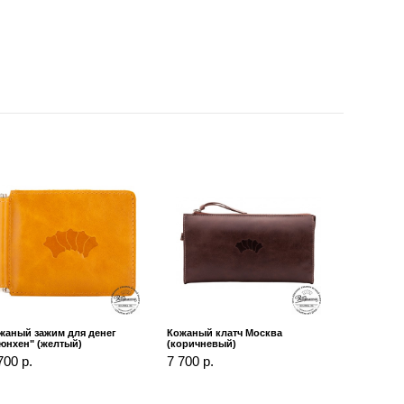
жаный зажим для денег
Кожаный клатч Москва
юнхен" (желтый)
(коричневый)
700 р.
7 700 р.