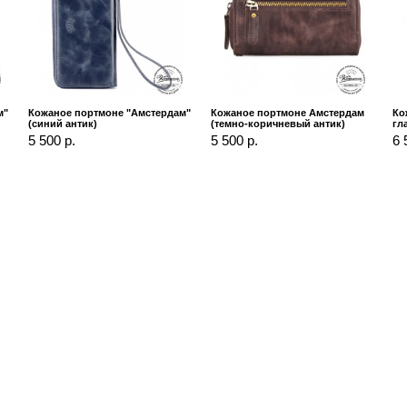
м"
Кожаное портмоне "Амстердам"
Кожаное портмоне Амстердам
Ко
(синий антик)
(темно-коричневый антик)
гл
5 500 р.
5 500 р.
6 