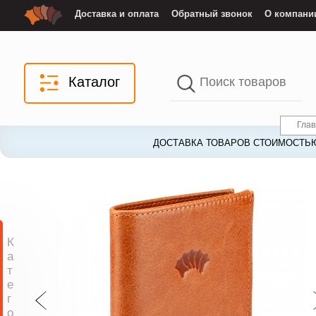
Доставка и оплата
Обратный звонок
О компани
Каталог
Гла
ДОСТАВКА ТОВАРОВ СТОИМОСТЬЮ
К
а
т
е
г
о