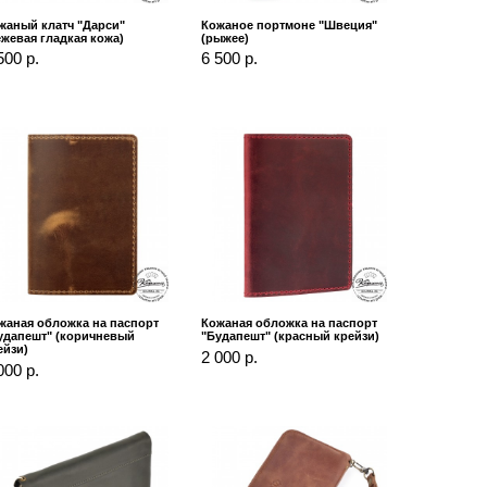
жаный клатч "Дарси"
Кожаное портмоне "Швеция"
ежевая гладкая кожа)
(рыжее)
500 р.
6 500 р.
жаная обложка на паспорт
Кожаная обложка на паспорт
удапешт" (коричневый
"Будапешт" (красный крейзи)
ейзи)
2 000 р.
000 р.