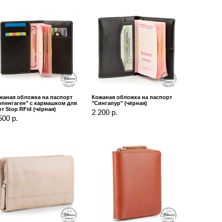
жаная обложка на паспорт
Кожаная обложка на паспорт
опенгаген" с кармашком для
"Сингапур" (чёрная)
рт Stop RFid (чёрная)
2 200 р.
500 р.