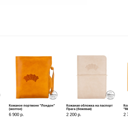
Кожаное портмоне "Лондон"
Кожаная обложка на паспорт
Ко
(желтое)
Прага (бежевая)
"М
6 900 р.
2 200 р.
2 