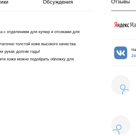
Отзывы
тики
Обсуждения
а с отделением для купюр и отсеками для
статочно толстой коже высокого качества.
На
х руках долгие годы!
24
вете кожи можно подобрать обложку для