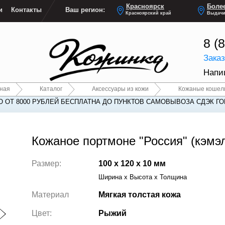
Красноярск
Более
и
Контакты
Ваш регион:
Красноярский край
Выдачи
8 (
Зака
Напи
вная
Каталог
Аксессуары из кожи
Кожаные кошел
 ОТ 8000 РУБЛЕЙ БЕСПЛАТНА ДО ПУНКТОВ САМОВЫВОЗА СДЭК Г
Кожаное портмоне "Россия" (кэмэ
Размер:
100 x 120 x 10 мм
Ширина x Высота x Толщина
Материал
Мягкая толстая кожа
Цвет:
Рыжий