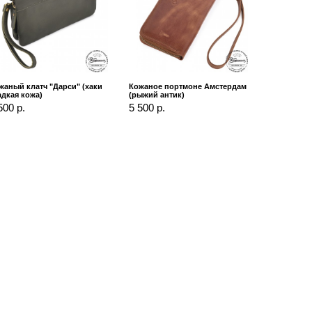
жаный клатч "Дарси" (хаки
Кожаное портмоне Амстердам
адкая кожа)
(рыжий антик)
500 р.
5 500 р.