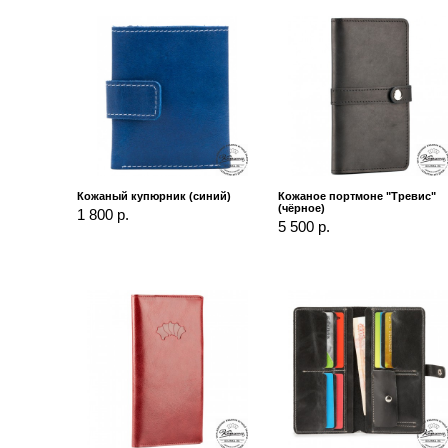
Кожаный купюрник (синий)
Кожаное портмоне "Тревис"
(чёрное)
1 800 р.
5 500 р.