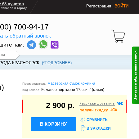
 68 пунктов
Регистрация
ВОЙТИ
 товаров в городе
800) 700-94-17
зать обратный звонок
шите нам:
ьки
ОРОДА КРАСНОЯРСК.
(*ПОДРОБНЕЕ)
Мастерская сумок Кожинка
Производитель:
л)
Кожаное портмоне "Россия" (кэмэл)
Код Товара:
Расскажи друзьям в
2 900 р.
5%
получи скидку
СРАВНИТЬ
В КОРЗИНУ
В ЗАКЛАДКИ