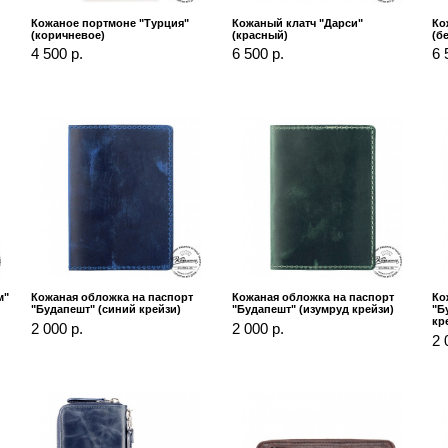
Кожаное портмоне "Турция"
Кожаный клатч "Дарси"
Ко
(коричневое)
(красный)
(б
4 500 р.
6 500 р.
6 
м"
Кожаная обложка на паспорт
Кожаная обложка на паспорт
Ко
"Будапешт" (синий крейзи)
"Будапешт" (изумруд крейзи)
"Б
кр
2 000 р.
2 000 р.
2 